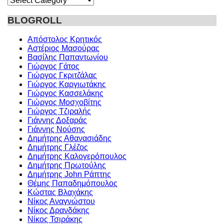
BLOGROLL
Απόστολος Κρητικός
Αστέριος Μασούρας
Βασίλης Παπαντωνίου
Γιώργος Γάτος
Γιώργος Γκριτζάλας
Γιώργος Καργιωτάκης
Γιώργος Κασσελάκης
Γιώργος Μοσχοβίτης
Γιώργος Τζιραλής
Γιάννης Δοξαράς
Γιάννης Νούσης
Δημήτρης Αθανασιάδης
Δημήτρης Γλέζος
Δημήτρης Καλογερόπουλος
Δημήτρης Πρωτούλης
Δημήτρης John Ράπτης
Θέμης Παπαδημόπουλος
Κώστας Βλαχάκης
Νίκος Αναγνώστου
Νίκος Δρανδάκης
Νίκος Τσιράκης