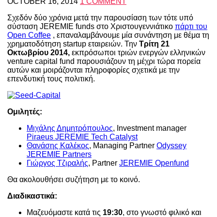
OCTOBER 16, 2014
1 COMMENT
Σχεδόν δύο χρόνια μετά την παρουσίαση των τότε υπό
σύσταση JEREMIE funds στο Χριστουγεννιάτικο
πάρτι του
Open Coffee
, επαναλαμβάνουμε μία συνάντηση με θέμα τη
χρηματοδότηση startup εταιρειών. Την
Τρίτη 21
Οκτωβρίου 2014,
εκπρόσωποι τριών ενεργών ελληνικών
venture capital fund παρουσιάζουν τη μέχρι τώρα πορεία
αυτών και μοιράζονται πληροφορίες σχετικά με την
επενδυτική τους πολιτική.
Ομιλητές:
Μιχάλης Δημητρόπουλος
, Investment manager
Piraeus JEREMIE Tech Catalyst
Θανάσης Καλέκος
, Managing Partner
Odyssey
JEREMIE Partners
Γιώργος Τζιραλής
, Partner
JEREMIE Openfund
Θα ακολουθήσει συζήτηση με το κοινό.
Διαδικαστικά:
Μαζευόμαστε κατά τις
19:30
, στο γνωστό φιλικό και