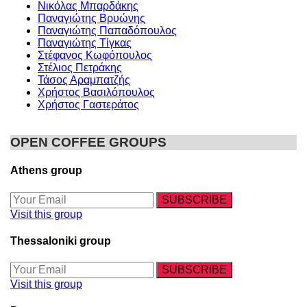
Νικόλας Μπαρδάκης
Παναγιώτης Βρυώνης
Παναγιώτης Παπαδόπουλος
Παναγιώτης Τίγκας
Στέφανος Κωφόπουλος
Στέλιος Πετράκης
Τάσος Αραμπατζής
Χρήστος Βασιλόπουλος
Χρήστος Γαστεράτος
OPEN COFFEE GROUPS
Athens group
Visit this group
Thessaloniki group
Visit this group