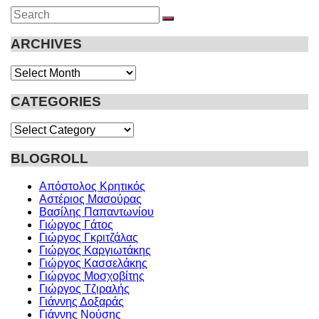
Search
SEARCH
for:
ARCHIVES
Archives
CATEGORIES
Categories
BLOGROLL
Απόστολος Κρητικός
Αστέριος Μασούρας
Βασίλης Παπαντωνίου
Γιώργος Γάτος
Γιώργος Γκριτζάλας
Γιώργος Καργιωτάκης
Γιώργος Κασσελάκης
Γιώργος Μοσχοβίτης
Γιώργος Τζιραλής
Γιάννης Δοξαράς
Γιάννης Νούσης