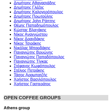
Δημήτρης Αθανασιάδης
Δημήτρης Γλέζος
Δημήτρης Καλογερόπουλος
Δημήτρης Πρωτούλης
Δημήτρης John Ράπτης
Θέμης Παπαδημόπουλος
Κώστας Βλαχάκης
Νίκος Αναγνώστου
Νίκος Δρανδάκης
Νίκος Τσιράκης
Νικόλας Μπαρδάκης
Παναγιώτης Βρυώνης
Παναγιώτης Παπαδόπουλος
Παναγιώτης Τίγκας
Στέφανος Κωφόπουλος
Στέλιος Πετράκης
Τάσος Αραμπατζής
Χρήστος Βασιλόπουλος
Χρήστος Γαστεράτος
OPEN COFFEE GROUPS
Athens group