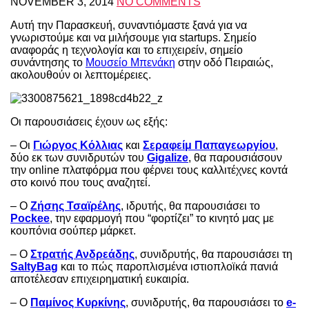
NOVEMBER 3, 2014
NO COMMENTS
Αυτή την Παρασκευή, συναντιόμαστε ξανά για να
γνωριστούμε και να μιλήσουμε για startups. Σημείο
αναφοράς η τεχνολογία και το επιχειρείν, σημείο
συνάντησης το
Μουσείο Μπενάκη
στην οδό Πειραιώς,
ακολουθούν οι λεπτομέρειες.
Οι παρουσιάσεις έχουν ως εξής:
– Οι
Γιώργος Κόλλιας
και
Σεραφείμ Παπαγεωργίου
,
δύο εκ των συνιδρυτών του
Gigalize
, θα παρουσιάσουν
την online πλατφόρμα που φέρνει τους καλλιτέχνες κοντά
στο κοινό που τους αναζητεί.
– Ο
Ζήσης Τσαϊρέλης
, ιδρυτής, θα παρουσιάσει το
Pockee
, την εφαρμογή που “φορτίζει” το κινητό μας με
κουπόνια σούπερ μάρκετ.
– Ο
Στρατής Ανδρεάδης
, συνιδρυτής, θα παρουσιάσει τη
SaltyBag
και το πώς παροπλισμένα ιστιοπλοϊκά πανιά
αποτέλεσαν επιχειρηματική ευκαιρία.
– Ο
Παμίνος Κυρκίνης
, συνιδρυτής, θα παρουσιάσει το
e-