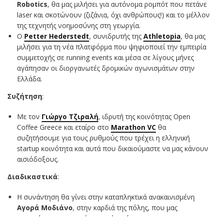
Robotics
, θα μας μιλήσει για αυτόνομα ρομπότ που πετάνε
laser και σκοτώνουν (ζιζάνια, όχι ανθρώπους!) και το μέλλον
της τεχνητής νοημοσύνης στη γεωργία.
Ο
Petter Hederstedt
, συνιδρυτής της
Athletopia
, θα μας
μιλήσει για τη νέα πλατφόρμα που ψηφιοποιεί την εμπειρία
συμμετοχής σε running events και μέσα σε λίγους μήνες
αγάπησαν οι διοργανωτές δρομικών αγωνισμάτων στην
Ελλάδα.
Συζήτηση
:
Με τον
Γιώργο Τζιραλή
, ιδρυτή της κοινότητας Open
Coffee Greece και εταίρο στο
Marathon VC
θα
συζητήσουμε για τους ρυθμούς που τρέχει η ελληνική
startup κοινότητα και αυτά που δικαιούμαστε να μας κάνουν
αισιόδοξους.
Διαδικαστικά
:
Η συνάντηση θα γίνει στην καταπληκτικά ανακαινισμένη
Αγορά Μοδιάνο
, στην καρδιά της πόλης, που μας