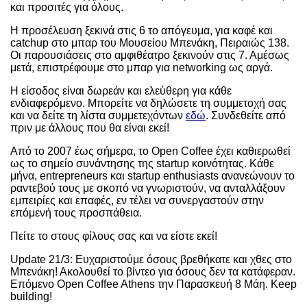
και προσιτές για όλους.
Η προσέλευση ξεκινά στις 6 το απόγευμα, για καφέ και
catchup στο μπαρ του Μουσείου Μπενάκη, Πειραιώς 138.
Οι παρουσιάσεις στο αμφιθέατρο ξεκινούν στις 7. Αμέσως
μετά, επιστρέφουμε στο μπαρ για networking ως αργά.
Η είσοδος είναι δωρεάν και ελεύθερη για κάθε
ενδιαφερόμενο. Μπορείτε να δηλώσετε τη συμμετοχή σας
και να δείτε τη λίστα συμμετεχόντων
εδώ
. Συνδεθείτε από
πριν με άλλους που θα είναι εκεί!
Από το 2007 έως σήμερα, το Open Coffee έχει καθιερωθεί
ως το σημείο συνάντησης της startup κοινότητας. Κάθε
μήνα, entrepreneurs και startup enthusiasts ανανεώνουν το
ραντεβού τους με σκοπό να γνωριστούν, να ανταλλάξουν
εμπειρίες και επαφές, εν τέλει να συνεργαστούν στην
επόμενή τους προσπάθεια.
Πείτε το στους φίλους σας και να είστε εκεί!
Update 21/3: Ευχαριστούμε όσους βρεθήκατε και χθες στο
Μπενάκη! Ακολουθεί το βίντεο για όσους δεν τα κατάφεραν.
Επόμενο Open Coffee Athens την Παρασκευή 8 Μάη. Keep
building!