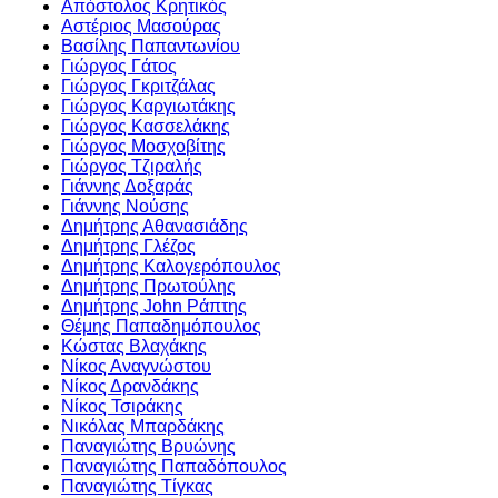
Απόστολος Κρητικός
Αστέριος Μασούρας
Βασίλης Παπαντωνίου
Γιώργος Γάτος
Γιώργος Γκριτζάλας
Γιώργος Καργιωτάκης
Γιώργος Κασσελάκης
Γιώργος Μοσχοβίτης
Γιώργος Τζιραλής
Γιάννης Δοξαράς
Γιάννης Νούσης
Δημήτρης Αθανασιάδης
Δημήτρης Γλέζος
Δημήτρης Καλογερόπουλος
Δημήτρης Πρωτούλης
Δημήτρης John Ράπτης
Θέμης Παπαδημόπουλος
Κώστας Βλαχάκης
Νίκος Αναγνώστου
Νίκος Δρανδάκης
Νίκος Τσιράκης
Νικόλας Μπαρδάκης
Παναγιώτης Βρυώνης
Παναγιώτης Παπαδόπουλος
Παναγιώτης Τίγκας