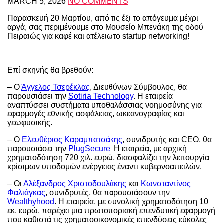
MARCH 5, 2026
NO COMMENTS
Παρασκευή 20 Μαρτίου, από τις έξι το απόγευμα μέχρι
αργά, σας περιμένουμε στο Μουσείο Μπενάκη της οδού
Πειραιώς για καφέ και ατέλειωτο startup networking!
Επί σκηνής θα βρεθούν:
– Ο
Άγγελος Τσερέκλας
, Διευθύνων Σύμβουλος, θα
παρουσιάσει την
Sotiria Technology
. H εταιρεία
αναπτύσσει συστήματα υποθαλάσσιας νοημοσύνης για
εφαρμογές εθνικής ασφάλειας, ωκεανογραφίας και
γεωφυσικής.
– Ο
Ελευθέριος Καραμπατσάκης
, συνιδρυτής και CEO, θα
παρουσιάσει την
PlugSecure
. Η εταιρεία, με αρχική
χρηματοδότηση 720 χιλ. ευρώ, διασφαλίζει την λειτουργία
κρίσιμων υποδομών ενέργειας έναντι κυβερνοαπειλών.
– Οι
Αλέξανδρος Χριστοδουλάκης
και
Κωνσταντίνος
Φαλιάγκας
, συνιδρυτές, θα παρουσιάσουν την
Wealthyhood
. Η εταιρεία, με συνολική χρηματοδότηση 10
εκ. ευρώ, παρέχει μια πρωτοποριακή επενδυτική εφαρμογή
που καθιστά τις χρηματοοικονομικές επενδύσεις εύκολες