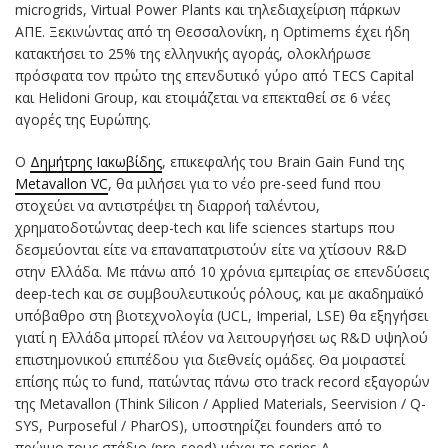
microgrids, Virtual Power Plants και τηλεδιαχείριση πάρκων
ΑΠΕ. Ξεκινώντας από τη Θεσσαλονίκη, η Optimems έχει ήδη
κατακτήσει το 25% της ελληνικής αγοράς, ολοκλήρωσε
πρόσφατα τον πρώτο της επενδυτικό γύρο από TECS Capital
και Helidoni Group, και ετοιμάζεται να επεκταθεί σε 6 νέες
αγορές της Ευρώπης.
Ο
Δημήτρης Ιακωβίδης
, επικεφαλής του Brain Gain Fund της
Metavallon VC
, θα μιλήσει για το νέο pre-seed fund που
στοχεύει να αντιστρέψει τη διαρροή ταλέντου,
χρηματοδοτώντας deep-tech και life sciences startups που
δεσμεύονται είτε να επαναπατριστούν είτε να χτίσουν R&D
στην Ελλάδα. Με πάνω από 10 χρόνια εμπειρίας σε επενδύσεις
deep-tech και σε συμβουλευτικούς ρόλους, και με ακαδημαϊκό
υπόβαθρο στη βιοτεχνολογία (UCL, Imperial, LSE) θα εξηγήσει
γιατί η Ελλάδα μπορεί πλέον να λειτουργήσει ως R&D υψηλού
επιστημονικού επιπέδου για διεθνείς ομάδες. Θα μοιραστεί
επίσης πώς το fund, πατώντας πάνω στο track record εξαγορών
της Metavallon (Think Silicon / Applied Materials, Seervision / Q-
SYS, Purposeful / PharOS), υποστηρίζει founders από το
πρώιμο τους στάδιο (pre-seed) μέχρι το series A.