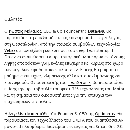
Ομιλητές:
Ο
Κώστας Μάλαμας
, CEO & Co-Founder της
Dataviva
, θα
παρουσιάσει τη διαδρομή του ως επιχειρηματίας τεχνολογίας
στη Θεσσαλονίκη, από την εταιρεία συμβούλων τεχνολογίας
Veltio
στη μετεξέλιξη και spin-out του deep-tech startup. Η
Dataviva αναπτύσσει μια πρωτοποριακή πλατφόρμα αυτόνομης
λήψης αποφάσεων για μεγάλες επιχειρήσεις, κυρίως στο χώρο
των μεγάλων εφοδιαστικών αλυσίδων. Επίσης θα μοιραστεί
μαθήματα επιτυχίας, κλιμάκωσης αλλά και αποκλιμάκωσης και
επαναφοράς. Ως συνιδρυτής του
TechSaloniki
θα παρουσιάσει
επίσης την πρωτοβουλία του φεστιβάλ τεχνολογίας του Μαΐου
και τη σημασία του οικοσυστήματος για την επιτυχία των
επιχειρήσεων της πόλης.
Η
Αγγελίνα Μπιντούδη
, Co-Founder & CEO της
Optimems
, θα
παρουσιάσει τον τεχνοβλαστό του ΕΚΕΤΑ που αναπτύσσει AI-
powered πλατφόρμες διαχείρισης ενέργειας για Smart Grid 2.0: