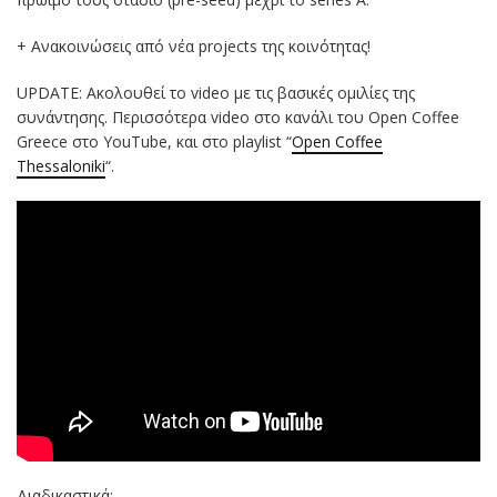
+ Ανακοινώσεις από νέα projects της κοινότητας!
UPDATE: Ακολουθεί το video με τις βασικές ομιλίες της
συνάντησης. Περισσότερα video στο κανάλι του Open Coffee
Greece στο YouTube, και στο playlist “
Open Coffee
Thessaloniki
“.
Διαδικαστικά: