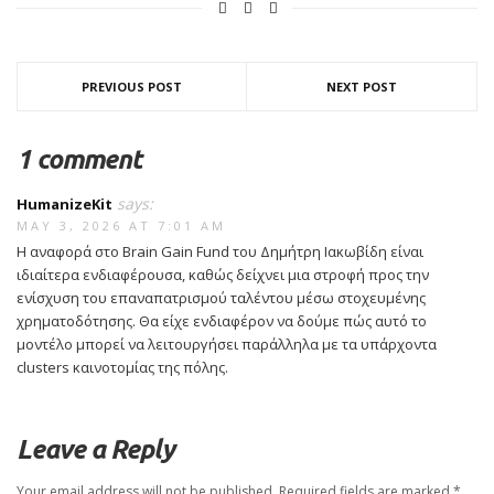
PREVIOUS POST
NEXT POST
1 comment
says:
HumanizeKit
MAY 3, 2026 AT 7:01 AM
Η αναφορά στο Brain Gain Fund του Δημήτρη Ιακωβίδη είναι
ιδιαίτερα ενδιαφέρουσα, καθώς δείχνει μια στροφή προς την
ενίσχυση του επαναπατρισμού ταλέντου μέσω στοχευμένης
χρηματοδότησης. Θα είχε ενδιαφέρον να δούμε πώς αυτό το
μοντέλο μπορεί να λειτουργήσει παράλληλα με τα υπάρχοντα
clusters καινοτομίας της πόλης.
Leave a Reply
Your email address will not be published.
Required fields are marked
*